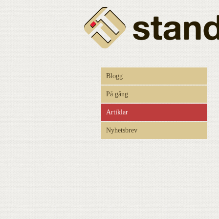
Blogg
På gång
Artiklar
Nyhetsbrev