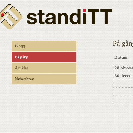
På gån
Blogg
På gång
Datum
28 oktobe
Artiklar
30 decem
Nyhetsbrev