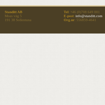
Standitt AB
Tel
: +46 (0)708 649 001
Moas väg 5
E-post
:
info@standitt.com
191 38 Sollentuna
Org.nr
: 556859-4641