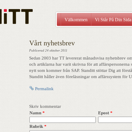
Välkommen
Vi Står På Din Sida
Vårt nyhetsbrev
Publicerad
24 oktober 2011
Sedan 2003 har TT levererat månadsvisa nyhetsbrev om
och artiklarna har varit skrivna för att affärspersonerna
nytt som kommer från SAP. Standitt stöttar Dig att först
Standitt håller även föreläsningar om affärssystem för 
Permalink
Skriv kommentar
Namn
*
Epost
*
Rubrik
*