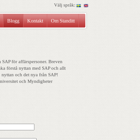
Välj språk:
Blogg
Kontakt
Om Standitt
 SAP för affärspersoner. Breven
 ska förstå nyttan med SAP och allt
å nyttan och det nya från SAP!
Universitet och Myndigheter